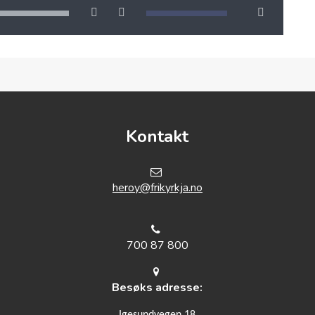
Kontakt
h
eroy@frikyrkja.no
700 87 800
Besøks adresse:
Igesundvegen 18