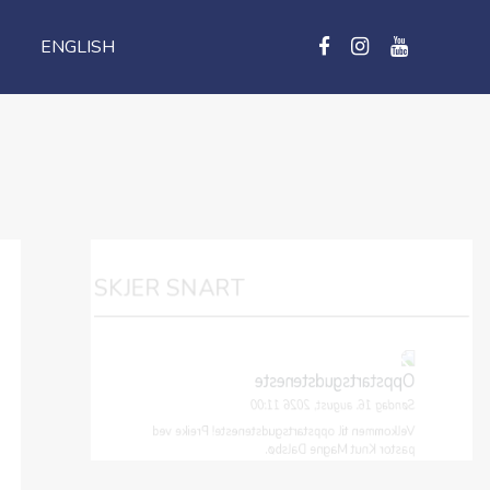
ENGLISH
SKJER SNART
Oppstartsgudsteneste
Søndag 16. august, 2026 11:00
Velkommen til oppstartsgudsteneste! Preike ved
pastor Knut Magne Dalsbø.