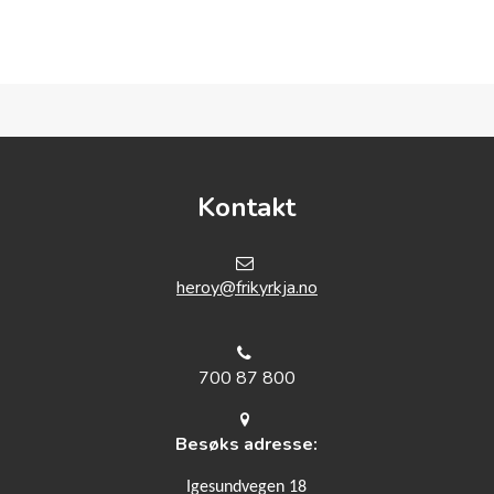
Kontakt
h
eroy@frikyrkja.no
700 87 800
Besøks adresse:
Igesundvegen 18