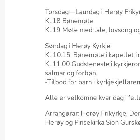
Torsdag—Laurdag i Herøy Frikyr
Kl.18 Bønemøte
Kl.19 Møte med tale, lovsong o
Søndag i Herøy Kyrkje:
Kl 10.15: Bønemøte i kapellet, 
Kl.11.00 Gudsteneste i kyrkjero
salmar og forbøn.
-Tilbod for barn i kyrkjekjellar
Alle er velkomne kvar dag i fel
Arrangørar: Herøy Frikyrkje, Den
Herøy og Pinsekirka Sion Gursk