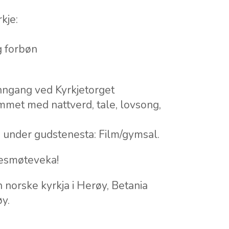
kje:
g forbøn
inngang ved Kyrkjetorget
mmet med nattverd, tale, lovsong,
en under gudstenesta: Film/gymsal.
lesmøteveka!
 norske kyrkja i Herøy, Betania
øy.