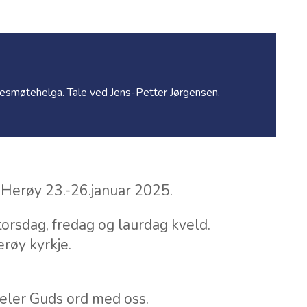
llesmøtehelga. Tale ved Jens-Petter Jørgensen.
 Herøy 23.-26.januar 2025.
 torsdag, fredag og laurdag kveld.
røy kyrkje.
deler Guds ord med oss.